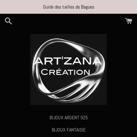
Passer
Guide des tailles de Bagues
au
contenu
BIJOUX ARGENT 925
BIJOUX FANTAISIE