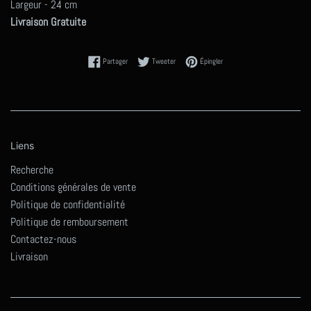
Largeur - 24 cm
Livraison Gratuite
Partager sur Facebook
Tweeter sur Twitter
Épingler sur Pinterest
Partager
Tweeter
Épingler
Liens
Recherche
Conditions générales de vente
Politique de confidentialité
Politique de remboursement
Contactez-nous
Livraison