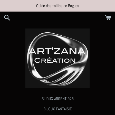
Passer
Guide des tailles de Bagues
au
contenu
BIJOUX ARGENT 925
BIJOUX FANTAISIE