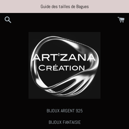
Passer
Guide des tailles de Bagues
au
contenu
BIJOUX ARGENT 925
BIJOUX FANTAISIE