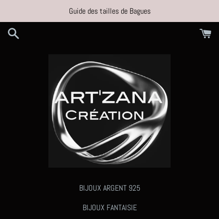
Passer
Guide des tailles de Bagues
au
contenu
BIJOUX ARGENT 925
BIJOUX FANTAISIE