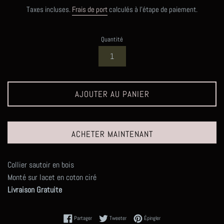
régulier
Taxes incluses.
Frais de port
calculés à l'étape de paiement.
Quantité
AJOUTER AU PANIER
ACHETER MAINTENANT
Collier sautoir en bois
Monté sur lacet en coton ciré
Livraison Gratuite
Partager sur Facebook
Tweeter sur Twitter
Épingler sur Pinterest
Partager
Tweeter
Épingler