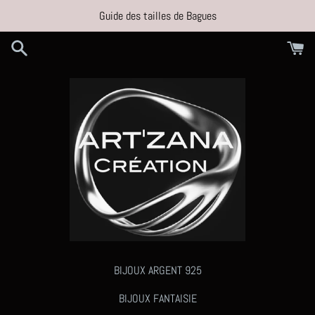
Passer
Guide des tailles de Bagues
au
contenu
BIJOUX ARGENT 925
BIJOUX FANTAISIE