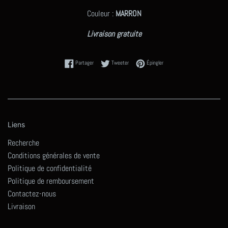
Couleur :
MARRON
Livraison gratuite
Partager sur Facebook
Tweeter sur Twitter
Épingler sur Pinterest
Partager
Tweeter
Épingler
Liens
Recherche
Conditions générales de vente
Politique de confidentialité
Politique de remboursement
Contactez-nous
Livraison