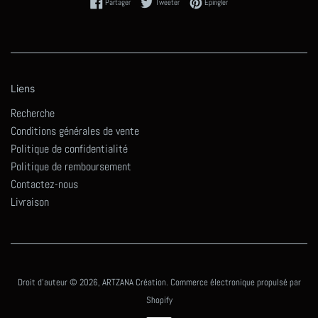
Partager sur Facebook
Tweeter sur Twitter
Épingler sur Pinterest
Partager
Tweeter
Épingler
Liens
Recherche
Conditions générales de vente
Politique de confidentialité
Politique de remboursement
Contactez-nous
Livraison
Droit d'auteur © 2026,
ARTZANA Création
.
Commerce électronique propulsé par
Shopify