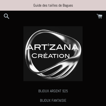
Passer
Guide des tailles de Bagues
au
contenu
BIJOUX ARGENT 925
BIJOUX FANTAISIE