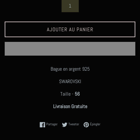
AJOUTER AU PANIER
Bague en argent 925
SWAROVSKI
Taille -
56
Livraison Gratuite
Partager sur Facebook
Tweeter sur Twitter
Épingler sur Pinterest
Partager
Tweeter
Épingler