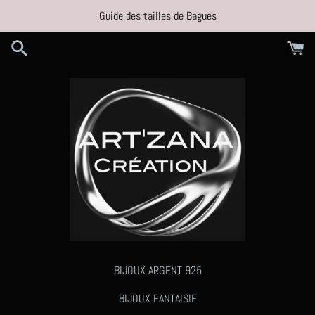
Passer
Guide des tailles de Bagues
au
contenu
BIJOUX ARGENT 925
BIJOUX FANTAISIE