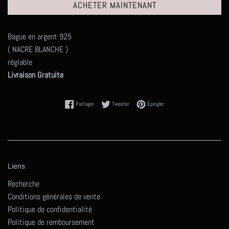
ACHETER MAINTENANT
Bague en argent 925
( NACRE BLANCHE )
réglable
Livraison Gratuite
Partager sur Facebook
Tweeter sur Twitter
Épingler sur Pinterest
Partager
Tweeter
Épingler
Liens
Recherche
Conditions générales de vente
Politique de confidentialité
Politique de remboursement