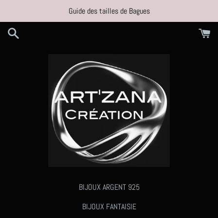
Passer
Guide des tailles de Bagues
au
contenu
BIJOUX ARGENT 925
BIJOUX FANTAISIE