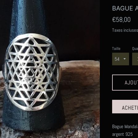
BAGUE 
Prix
€58,00
régulier
Taxes incluse
Taille
Qua
AJOU
ACHET
Bague Manda
argent 925