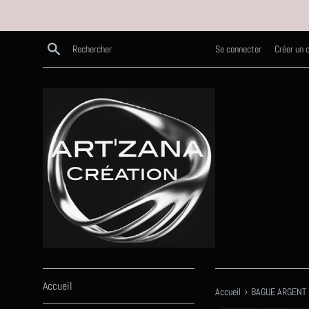
Passer
au
contenu
Recherche
Se connecter
Créer un
Accueil
›
Accueil
BAGUE ARGENT