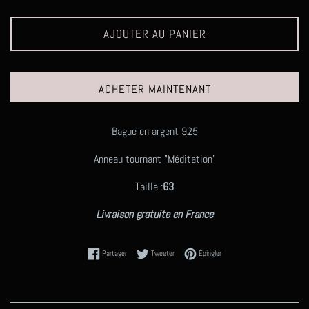
AJOUTER AU PANIER
ACHETER MAINTENANT
Bague en argent 925
Anneau tournant "Méditation"
Taille :
63
Livraison gratuite en France
Partager sur Facebook
Tweeter sur Twitter
Épingler sur Pinterest
Partager
Tweeter
Épingler