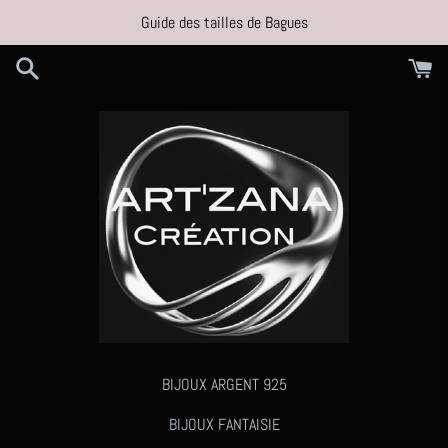
Passer
Guide des tailles de Bagues
au
contenu
BIJOUX ARGENT 925
BIJOUX FANTAISIE